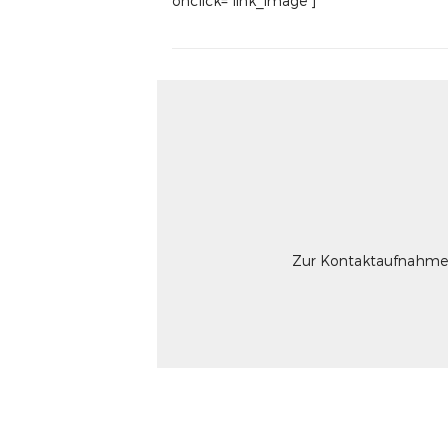
onclick=”link_image”]
Zur Kontaktaufnahme u