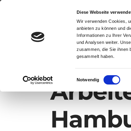
Diese Webseite verwende
Hamburger
Coworking
Wir verwenden Cookies, um
Perfekt für
Startups &
anbieten zu können und di
Gründer
Informationen zu Ihrer Ve
und Analysen weiter. Unse
zusammen, die Sie ihnen b
gesammelt haben.
E
Notwendig
Arbeit
i
n
w
i
Hambu
l
l
i