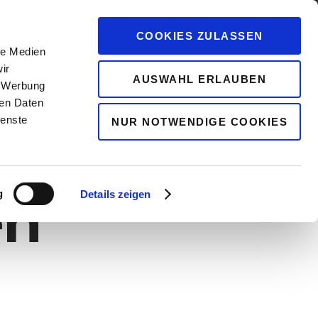
COOKIES ZULASSEN
ÜBER UNS
GESCHÄFTSADRESSE
le Medien
ir
AUSWAHL ERLAUBEN
, Werbung
ren Daten
ienste
NUR NOTWENDIGE COOKIES
g
en
Details zeigen