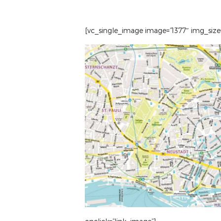
g
u
n
[
vc_single_image image=”1377″ img_size
g
s
a
u
s
w
a
h
l