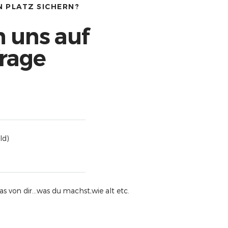
N PLATZ SICHERN?
n uns auf
rage
ld)
s von dir...was du machst,wie alt etc.